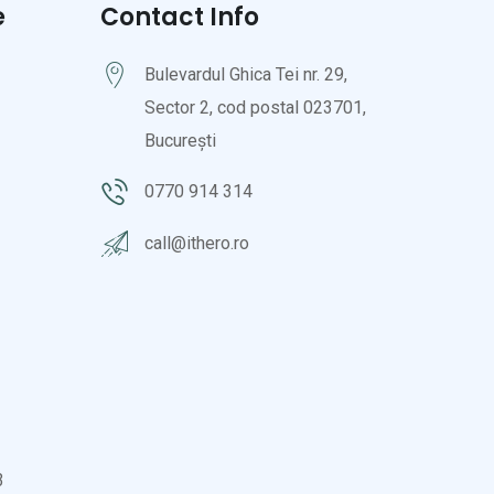
e
Contact Info
Bulevardul Ghica Tei nr. 29,
Sector 2, cod postal 023701,
București
0770 914 314
call@ithero.ro
3