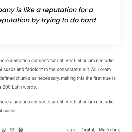
ny is like a reputation for a
eputation by trying to do hard
more a ametion consectetur elit. Vesti at bulum nec odio
uada and fadolorit to the consectetur elit. All Lorem
efined chunks as necessary, making this the first true is
er 200 Latin words.
more a ametion consectetur elit. Vesti at bulum nec odio
l suada.
Whatsapp
Share
Print
Tags :
Digital
,
Marketing