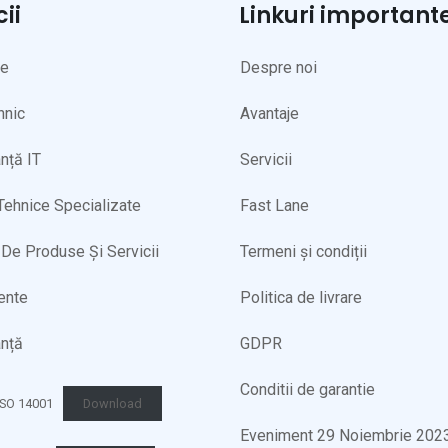
cii
Linkuri important
ne
Despre noi
hnic
Avantaje
nță IT
Servicii
 Tehnice Specializate
Fast Lane
De Produse Și Servicii
Termeni și condiții
ente
Politica de livrare
nță
GDPR
Conditii de garantie
 ISO 14001
Download
Eveniment 29 Noiembrie 202