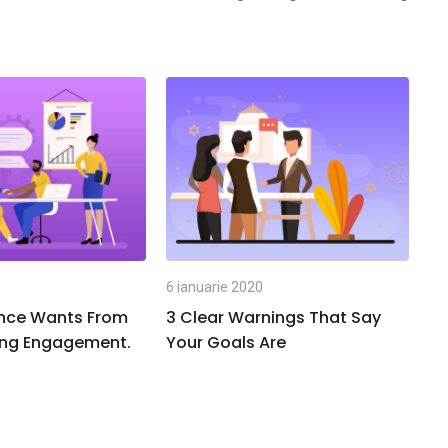
via
Email
6 ianuarie 2020
nce Wants From
3 Clear Warnings That Say
ing Engagement.
Your Goals Are