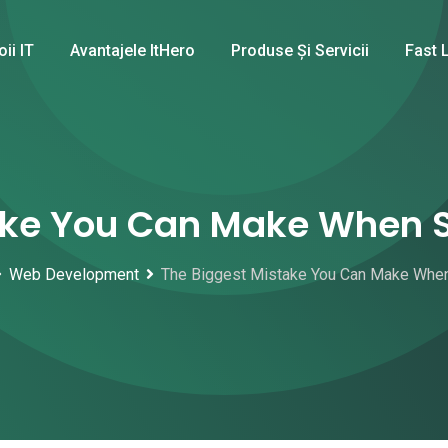
oii IT
Avantajele ItHero
Produse Și Servicii
Fast 
ake You Can Make When S
Web Development
The Biggest Mistake You Can Make When