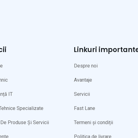
cii
Linkuri important
ne
Despre noi
hnic
Avantaje
nță IT
Servicii
 Tehnice Specializate
Fast Lane
De Produse Și Servicii
Termeni și condiții
ente
Politica de livrare