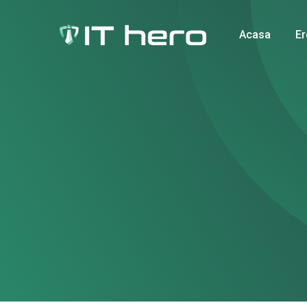
Skip
to
Acasa
Er
content