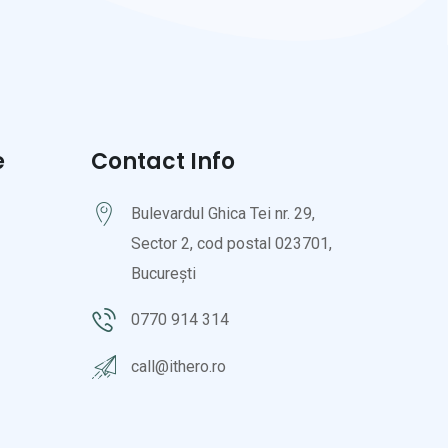
e
Contact Info
Bulevardul Ghica Tei nr. 29,
Sector 2, cod postal 023701,
București
0770 914 314
call@ithero.ro