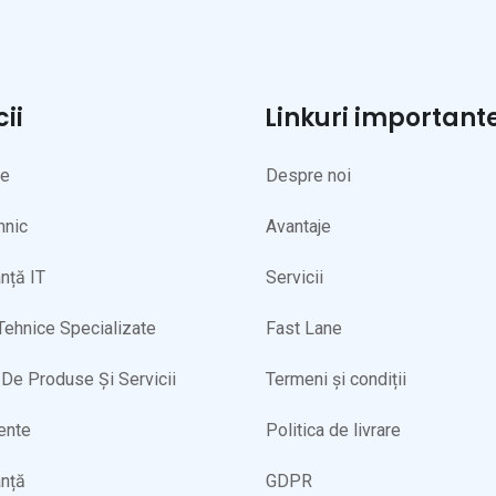
cii
Linkuri important
ne
Despre noi
hnic
Avantaje
nță IT
Servicii
 Tehnice Specializate
Fast Lane
De Produse Și Servicii
Termeni și condiții
ente
Politica de livrare
nță
GDPR