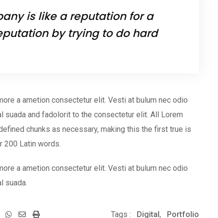
ny is like a reputation for a
eputation by trying to do hard
more a ametion consectetur elit. Vesti at bulum nec odio
uada and fadolorit to the consectetur elit. All Lorem
efined chunks as necessary, making this the first true is
er 200 Latin words.
more a ametion consectetur elit. Vesti at bulum nec odio
l suada.
Whatsapp
Share
Print
Tags :
Digital
,
Portfolio