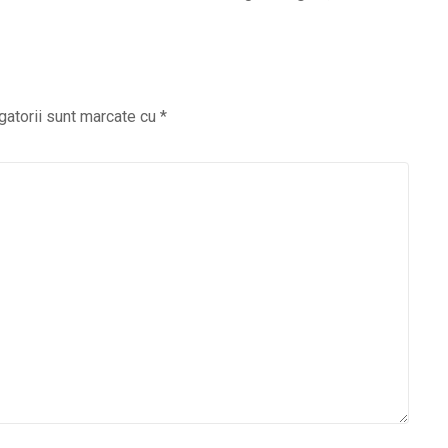
via
Email
gatorii sunt marcate cu
*