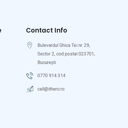
e
Contact Info
Bulevardul Ghica Tei nr. 29,
Sector 2, cod postal 023701,
București
0770 914 314
call@ithero.ro