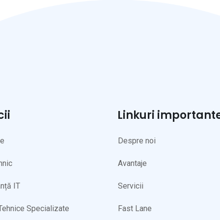
cii
Linkuri important
ne
Despre noi
hnic
Avantaje
nță IT
Servicii
 Tehnice Specializate
Fast Lane