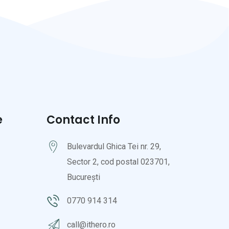
e
Contact Info
Bulevardul Ghica Tei nr. 29,
Sector 2, cod postal 023701,
București
0770 914 314
call@ithero.ro