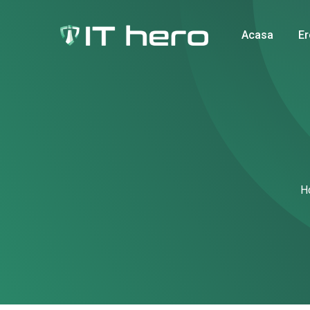
Skip
to
Acasa
Er
content
H