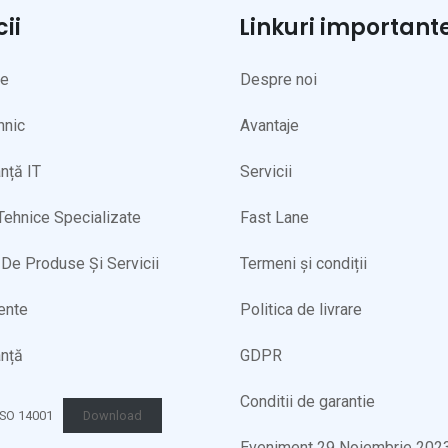
cii
Linkuri important
ne
Despre noi
hnic
Avantaje
nță IT
Servicii
 Tehnice Specializate
Fast Lane
De Produse Și Servicii
Termeni și condiții
ente
Politica de livrare
nță
GDPR
Conditii de garantie
 ISO 14001
Download
Eveniment 29 Noiembrie 202