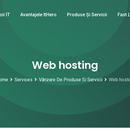
oii IT
Avantajele ItHero
Produse Și Servicii
Fast 
Web hosting
ome
Services
Vânzare De Produse Si Servicii
Web hosti