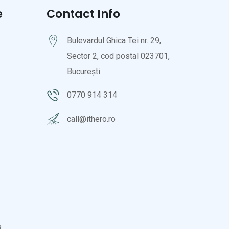
e
Contact Info
Bulevardul Ghica Tei nr. 29,
Sector 2, cod postal 023701,
București
0770 914 314
call@ithero.ro
3