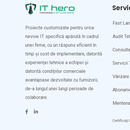
Servi
Fast La
Proiecte customizate pentru orice
Audit Te
nevoie IT specifică apărută în cadrul
unei firme, cu un răspuns eficient în
Consulta
timp și cost de implementare, datorită
experienței tehnice a echipei și
Servicii
datorită condițiilor comerciale
Vânzare 
avantajoase dezvoltate cu furnizorii,
de-a lungul unei lungi perioade de
Abonam
colaborare.
Mentena
Certificați