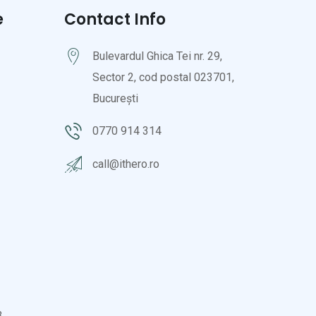
e
Contact Info
Bulevardul Ghica Tei nr. 29,
Sector 2, cod postal 023701,
București
0770 914 314
call@ithero.ro
3