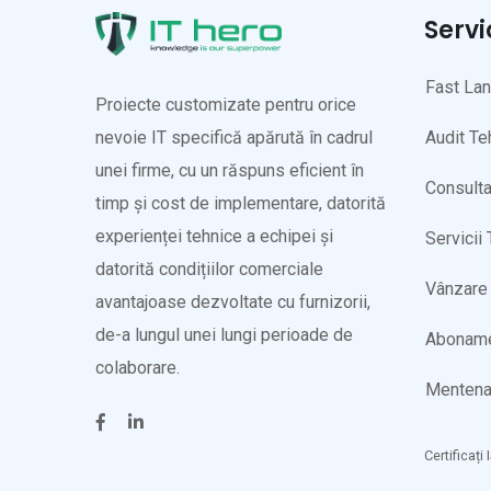
Servi
Fast La
Proiecte customizate pentru orice
Audit Te
nevoie IT specifică apărută în cadrul
unei firme, cu un răspuns eficient în
Consulta
timp și cost de implementare, datorită
experienței tehnice a echipei și
Servicii
datorită condițiilor comerciale
Vânzare 
avantajoase dezvoltate cu furnizorii,
de-a lungul unei lungi perioade de
Abonam
colaborare.
Mentena
Certificați