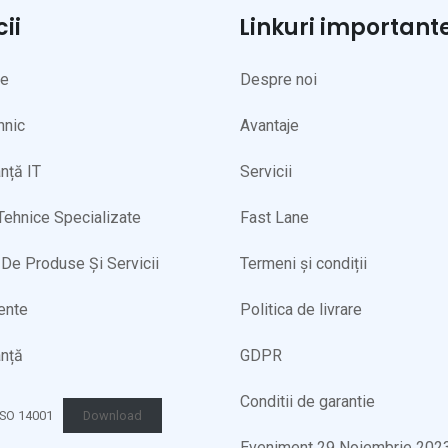
cii
Linkuri important
ne
Despre noi
hnic
Avantaje
nță IT
Servicii
 Tehnice Specializate
Fast Lane
De Produse Și Servicii
Termeni și condiții
ente
Politica de livrare
nță
GDPR
Conditii de garantie
 ISO 14001
Download
Eveniment 29 Noiembrie 202