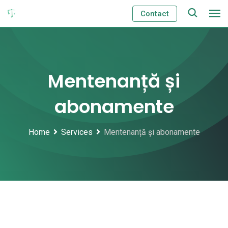
Skip
Contact
to
content
Mentenanță și
abonamente
Home
Services
Mentenanță și abonamente