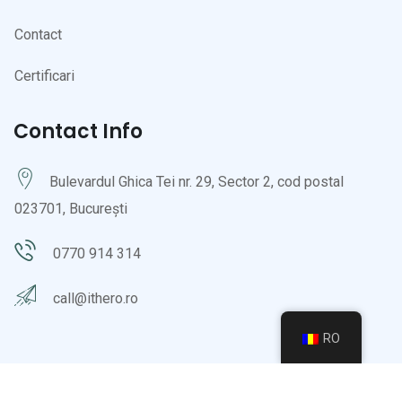
Contact
Certificari
Contact Info
Bulevardul Ghica Tei nr. 29, Sector 2, cod postal
023701, București
0770 914 314
call@ithero.ro
RO
© 2022 It Hero. Toate drepturile rezervate. www.brand-forge.ro