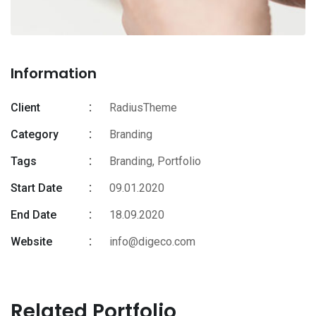
Information
Client
RadiusTheme
Category
Branding
Tags
Branding
,
Portfolio
Start Date
09.01.2020
End Date
18.09.2020
Website
info@digeco.com
Related Portfolio