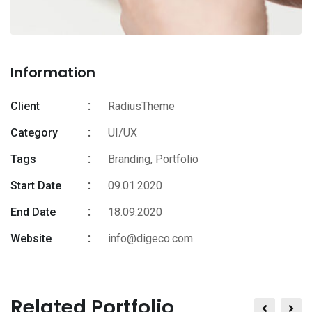
Information
Client
RadiusTheme
Category
UI/UX
Tags
Branding
,
Portfolio
Start Date
09.01.2020
End Date
18.09.2020
Website
info@digeco.com
Related Portfolio