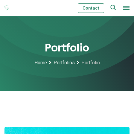
Skip
Contact
to
content
Portfolio
Home
Portfolios
Portfolio