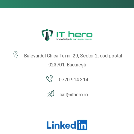
Bulevardul Ghica Tei nr. 29, Sector 2, cod postal
023701, București
0770 914 314
call@ithero.ro